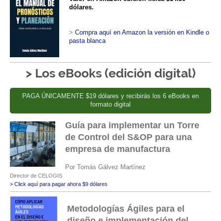
dólares.
>
Compra aquí en Amazon la versión en Kindle o
pasta blanca
> Los eBooks (edición digital)
PAGA ÚNICAMENTE $19 dólares y recibirás los 6 eBooks en
formato digital
Guía para implementar un Torre
de Control del S&OP para una
empresa de manufactura
Por Tomás Gálvez Martínez
Director de CELOGIS
> Click aquí para pagar ahora $9 dólares
Metodologías Ágiles para el
diseño e implementación del