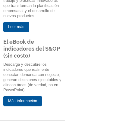
trabajo y prácticas innovadoras
que transforman la planificación
empresarial y el desarrollo de
nuevos productos.
Leer más
El eBook de
indicadores del S&OP
(sin costo)
Descarga y descubre los
indicadores que realmente
conectan demanda con negocio,
generan decisiones ejecutables y
alinean áreas (de verdad, no en
PowerPoint)
Más información