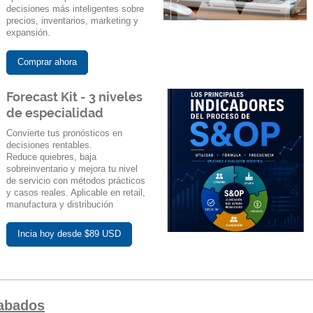
decisiones más inteligentes sobre
precios, inventarios, marketing y
expansión.
Comprar ahora
Forecast Kit - 3 niveles
de especialidad
Convierte tus pronósticos en
decisiones rentables.
Reduce quiebres, baja
sobreinventario y mejora tu nivel
de servicio con métodos prácticos
y casos reales. Aplicable en retail,
manufactura y distribución
Incia hoy desde $89 USD
rabados